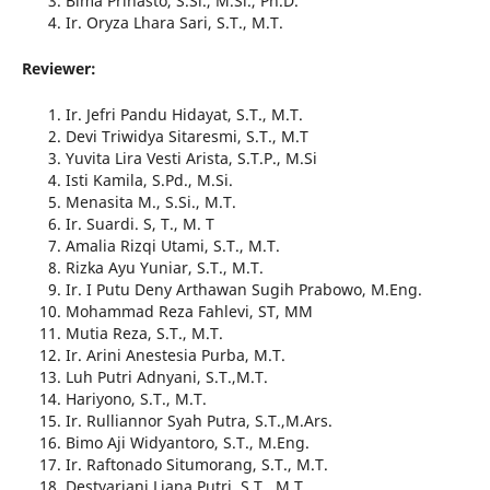
Bima Prihasto, S.Si., M.Si., Ph.D.
Ir. Oryza Lhara Sari, S.T., M.T.
Reviewer:
Ir. Jefri Pandu Hidayat, S.T., M.T.
Devi Triwidya Sitaresmi, S.T., M.T
Yuvita Lira Vesti Arista, S.T.P., M.Si
Isti Kamila, S.Pd., M.Si.
Menasita M., S.Si., M.T.
Ir. Suardi. S, T., M. T
Amalia Rizqi Utami, S.T., M.T.
Rizka Ayu Yuniar, S.T., M.T.
Ir. I Putu Deny Arthawan Sugih Prabowo, M.Eng.
Mohammad Reza Fahlevi, ST, MM
Mutia Reza, S.T., M.T.
Ir. Arini Anestesia Purba, M.T.
Luh Putri Adnyani, S.T.,M.T.
Hariyono, S.T., M.T.
Ir. Rulliannor Syah Putra, S.T.,M.Ars.
Bimo Aji Widyantoro, S.T., M.Eng.
Ir. Raftonado Situmorang, S.T., M.T.
Destyariani Liana Putri, S.T., M.T.