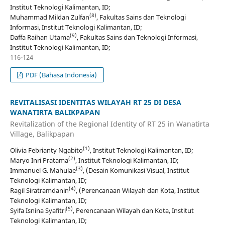
Institut Teknologi Kalimantan, ID;
(8)
Muhammad Mildan Zulfan
, Fakultas Sains dan Teknologi
Informasi, Institut Teknologi Kalimantan, ID;
(9)
Daffa Raihan Utama
, Fakultas Sains dan Teknologi Informasi,
Institut Teknologi Kalimantan, ID;
116-124
PDF (Bahasa Indonesia)
REVITALISASI IDENTITAS WILAYAH RT 25 DI DESA
WANATIRTA BALIKPAPAN
Revitalization of the Regional Identity of RT 25 in Wanatirta
Village, Balikpapan
(1)
Olivia Febrianty Ngabito
, Institut Teknologi Kalimantan, ID;
(2)
Maryo Inri Pratama
, Institut Teknologi Kalimantan, ID;
(3)
Immanuel G. Mahulae
, (Desain Komunikasi Visual, Institut
Teknologi Kalimantan, ID;
(4)
Ragil Siratramdanin
, (Perencanaan Wilayah dan Kota, Institut
Teknologi Kalimantan, ID;
(5)
Syifa Isnina Syafitri
, Perencanaan Wilayah dan Kota, Institut
Teknologi Kalimantan, ID;