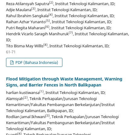
(2)
Reza Atilansyah Saputra
, Institut Teknologi Kalimantan, ID;
(3)
Adjie Maulana
, Institut Teknologi Kalimantan, ID;
(4)
Rahul Ibrahim Sangkala
, Institut Teknologi Kalimantan, ID;
(5)
Raihan Azhar Yunanto
, Institut Teknologi Kalimantan, ID;
(6)
Putri Regita Maharani
, Institut Teknologi Kalimantan, ID;
(7)
Hendrik Vicarlo Saragih Manihuruk
, Institut Teknologi Kalimantan,
ID;
(8)
Tito Bisma May Willis
, Institut Teknologi Kalimantan, ID;
61-71
PDF (Bahasa Indonesia)
Flood Mitigation through Waste Management, Warning
Signs, and Barrier Fences in North Balikpapan
(1)
harlian kustiwansa
, Institut Teknologi Kalimantan, ID;
(2)
Alamsyah
, Teknik Perkapalan/Jurusan Teknologi
Kemaritiman/Fakultas Pembangunan Berkelanjutan/Institut
Teknologi Kalimantan, Balikpapan, ID;
(3)
Rodlian Jamal Ikhwani
, Teknik Perkapalan/Jurusan Teknologi
Kemaritiman/Fakultas Pembangunan Berkelanjutan/Institut
Teknologi Kalimantan, ID;
(4)
Suardi
, Teknik Perkapalan/Jurusan Teknologi