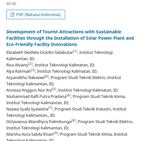
40-46
PDF (Bahasa Indonesia)
Development of Tourist Attractions with Sustainable
Facilities through the Installation of Solar Power Plant and
Eco-Friendly Facility Innovations
(1)
Elizabeth Desfelia Ciciolini Sidabutar
, Institut Teknologi
Kalimantan, ID;
(2)
Riza Alviany
, Institut Teknologi Kalimatan, ID;
(3)
Alya Rahmah
, Institut Teknologi Kalimatan, ID;
(4)
Aryanditho Rakasiwi
, Program Studi Teknik Elektro, Institut
Teknologi Kalimantan, ID;
(5)
Annissa Anggun Nur Ani
, Institut Teknologi Kalimatan, ID;
(6)
Muhammad Rafli Putra Pradana
, Program Studi Teknik Kimia,
Institut Teknologi Kalimantan, ID;
(7)
Nazwa Syafa Syalaisha
, Program Studi Teknik Industri, Institut
Teknologi Kalimantan,, ID;
(8)
Octavianus Wandhyra Palimbunga
, Program Studi Teknik Elektro,
Institut Teknologi Kalimantan, ID;
(9)
Marsha Aura Sabila Ihsan
, Program Studi Teknik Kimia, Institut
Teknologi Kalimantan, ID;