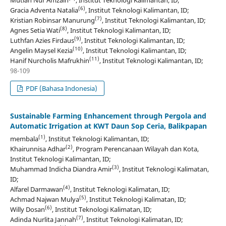
(6)
Gracia Adventa Natalia
, Institut Teknologi Kalimantan, ID;
(7)
Kristian Robinsar Manurung
, Institut Teknologi Kalimantan, ID;
(8)
Agnes Setia Wati
, Institut Teknologi Kalimantan, ID;
(9)
Luthfan Azies Firdaus
, Institut Teknologi Kalimantan, ID;
(10)
Angelin Maysel Kezia
, Institut Teknologi Kalimantan, ID;
(11)
Hanif Nurcholis Mafrukhin
, Institut Teknologi Kalimantan, ID;
98-109
PDF (Bahasa Indonesia)
Sustainable Farming Enhancement through Pergola and
Automatic Irrigation at KWT Daun Sop Ceria, Balikpapan
(1)
membala
, Institut Teknologi Kalimantan, ID;
(2)
Khairunnisa Adhar
, Program Perencanaan Wilayah dan Kota,
Institut Teknologi Kalimantan, ID;
(3)
Muhammad Indicha Diandra Amir
, Institut Teknologi Kalimatan,
ID;
(4)
Alfarel Darmawan
, Institut Teknologi Kalimatan, ID;
(5)
Achmad Najwan Mulya
, Institut Teknologi Kalimatan, ID;
(6)
Willy Dosan
, Institut Teknologi Kalimatan, ID;
(7)
Adinda Nurlita Jannah
, Institut Teknologi Kalimatan, ID;