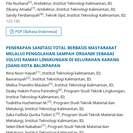
(6)
Fila Nurliana
, Arsitektur, Institut Teknologi Kalimantan, ID;
(7)
Zilvany Amalia
, Arsitektur, Institut Teknologi Kalimantan, ID;
(8)
Sandy Ferdiansyah
, Teknik Sipil, Institut Teknologi Kalimantan, ID;
125-130
PDF (Bahasa Indonesia)
PENERAPAN SANITASI TOTAL BERBASIS MASYARAKAT
MELALUI PENGOLAHAN SAMPAH ORGANIK SEBAGAI
SOLUSI RAMAH LINGKUNGAN DI KELURAHAN KARANG
JOANG KOTA BALIKPAPAN
(1)
Rina Noor Hayati
, Institut Teknologi kalimantan, ID;
(2)
Basransyah
, Institut Teknologi Kalimantan, ID;
(3)
Melisa Triandini Maulani
, Institut Teknologi Kalimantan, ID;
(4)
Dzaky Hakim Putra Parinding
, Program Studi Teknik Lingkungan,
Institut Teknologi Kalimantan, ID;
(5)
Tsabitha Hazhemian M.
, Program Studi Teknik Material dan
Metalurgi, Institut Teknologi Kalimantan, ID;
(6)
Zaka Fadlola Qurba Toibin S.
, Program Studi Teknik Material dan
Metalurgi, Institut Teknologi Kalimantan, ID;
(7)
Seleri Eikel Nababan
, Program Studi Teknik Material dan
Metalurgi, Institut Teknologi Kalimantan, ID;