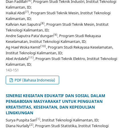
(6)
Dian Fadillah
, Program Studi Teknik Industri, Institut Teknologi
Kalimantan, ID;
(7)
Haikal Abdi
, Program Studi Teknik Mesin, Institut Teknologi
Kalimantan, ID;
(8)
Kallvian Aan Saputra
, Program Studi Teknik Mesin, Institut
Teknologi Kalimantan, ID;
(9)
Andre Saputra Pata’dungan
, Program Studi Rekayasa
Keselamatan, Institut Teknologi Kalimantan, ID;
(10)
Ag Hael Woka Kemit
, Program Studi Rekayasa Keselamatan,
Institut Teknologi Kalimantan, ID;
(11)
Abel Ardalefa
, Program Studi Teknik Elektro, Institut Teknologi
Kalimantan, ID;
143-151
PDF (Bahasa Indonesia)
SINERGI KEGIATAN EDUKATIF DAN SOSIAL DALAM
PENGABDIAN MASYARAKAT UNTUK PENGUATAN
KREATIVITAS, KESEHATAN, DAN KEPEDULIAN
LINGKUNGAN
(1)
Surya Puspita Sari
, Institut Teknologi Kalimantan, ID;
(2)
Diana Nurlaily
, Program Studi Statistika, Institut Teknologi