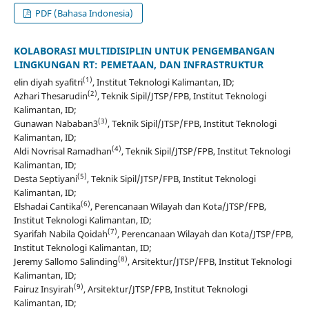
PDF (Bahasa Indonesia)
KOLABORASI MULTIDISIPLIN UNTUK PENGEMBANGAN
LINGKUNGAN RT: PEMETAAN, DAN INFRASTRUKTUR
(1)
elin diyah syafitri
, Institut Teknologi Kalimantan, ID;
(2)
Azhari Thesarudin
, Teknik Sipil/JTSP/FPB, Institut Teknologi
Kalimantan, ID;
(3)
Gunawan Nababan3
, Teknik Sipil/JTSP/FPB, Institut Teknologi
Kalimantan, ID;
(4)
Aldi Novrisal Ramadhan
, Teknik Sipil/JTSP/FPB, Institut Teknologi
Kalimantan, ID;
(5)
Desta Septiyani
, Teknik Sipil/JTSP/FPB, Institut Teknologi
Kalimantan, ID;
(6)
Elshadai Cantika
, Perencanaan Wilayah dan Kota/JTSP/FPB,
Institut Teknologi Kalimantan, ID;
(7)
Syarifah Nabila Qoidah
, Perencanaan Wilayah dan Kota/JTSP/FPB,
Institut Teknologi Kalimantan, ID;
(8)
Jeremy Sallomo Salinding
, Arsitektur/JTSP/FPB, Institut Teknologi
Kalimantan, ID;
(9)
Fairuz Insyirah
, Arsitektur/JTSP/FPB, Institut Teknologi
Kalimantan, ID;