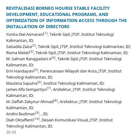
REVITALISASI BORNEO HOURSE STABLE FACILITY
DEVELOPMENT, EDUCATIONAL PROGRAMS, AND
OPTIMIZATION OF INFORMATION ACCESS THROUGH THE
INSTALLATION OF DIRECTORS
(1)
Yunita Dwi Asmarani
, Teknik Sipil, JTSP, Institut Teknologi
Kalimantan, ID;
(2)
Salsadila Zaiza
, Teknik Sipil, JTSP, Institut Teknologi Kalimantan, ID;
(3)
Risma Melati
, Teknik Sipil, JTSP, Institut Teknologi Kalimantan, ID;
(4)
M. Salman Ranggadani A
, Teknik Sipil, JTSP, Institut Teknologi
Kalimantan, ID;
(5)
Erni Handayani
, Perencanaan Wilayah dan Kota, JTSP, Institut
Teknologi Kalimantan, ID;
(6)
Maulana Saputra
, Institut Teknologi Kalimantan, ID;
(7)
James Alfa Semgartiyo
, Arsitektur, JTSP, Institut Teknologi
Kalimantan, ID;
(8)
M. Daffah Zakynur Ahmad
, Arsitektur, JTSP, Institut Teknologi
Kalimantan, ID;
(9)
Andini Budiman
, , ID;
(10)
Diah Oktaffenti
, Desain Komunikasi Visual, JTSP, Institut
Teknologi Kalimantan, ID;
30-39