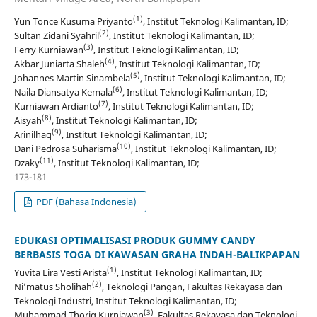
(1)
Yun Tonce Kusuma Priyanto
, Institut Teknologi Kalimantan, ID;
(2)
Sultan Zidani Syahril
, Institut Teknologi Kalimantan, ID;
(3)
Ferry Kurniawan
, Institut Teknologi Kalimantan, ID;
(4)
Akbar Juniarta Shaleh
, Institut Teknologi Kalimantan, ID;
(5)
Johannes Martin Sinambela
, Institut Teknologi Kalimantan, ID;
(6)
Naila Diansatya Kemala
, Institut Teknologi Kalimantan, ID;
(7)
Kurniawan Ardianto
, Institut Teknologi Kalimantan, ID;
(8)
Aisyah
, Institut Teknologi Kalimantan, ID;
(9)
Arinilhaq
, Institut Teknologi Kalimantan, ID;
(10)
Dani Pedrosa Suharisma
, Institut Teknologi Kalimantan, ID;
(11)
Dzaky
, Institut Teknologi Kalimantan, ID;
173-181
PDF (Bahasa Indonesia)
EDUKASI OPTIMALISASI PRODUK GUMMY CANDY
BERBASIS TOGA DI KAWASAN GRAHA INDAH-BALIKPAPAN
(1)
Yuvita Lira Vesti Arista
, Institut Teknologi Kalimantan, ID;
(2)
Ni’matus Sholihah
, Teknologi Pangan, Fakultas Rekayasa dan
Teknologi Industri, Institut Teknologi Kalimantan, ID;
(3)
Muhammad Thoriq Kurniawan
, Fakultas Rekayasa dan Teknologi