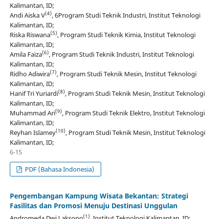
Kalimantan, ID;
(4)
Andi Aiska V
, 6Program Studi Teknik Industri, Institut Teknologi
Kalimantan, ID;
(5)
Riska Riswana
, Program Studi Teknik Kimia, Institut Teknologi
Kalimantan, ID;
(6)
Amila Faiza
, Program Studi Teknik Industri, Institut Teknologi
Kalimantan, ID;
(7)
Ridho Adiwira
, Program Studi Teknik Mesin, Institut Teknologi
Kalimantan, ID;
(8)
Hanif Tri Yuriardi
, Program Studi Teknik Mesin, Institut Teknologi
Kalimantan, ID;
(9)
Muhammad Ari
, Program Studi Teknik Elektro, Institut Teknologi
Kalimantan, ID;
(10)
Reyhan Islamey
, Program Studi Teknik Mesin, Institut Teknologi
Kalimantan, ID;
6-15
PDF (Bahasa Indonesia)
Pengembangan Kampung Wisata Bekantan: Strategi
Fasilitas dan Promosi Menuju Destinasi Unggulan
(1)
Andromeda Dwi Laksono
, Institut Teknologi Kalimantan, ID;