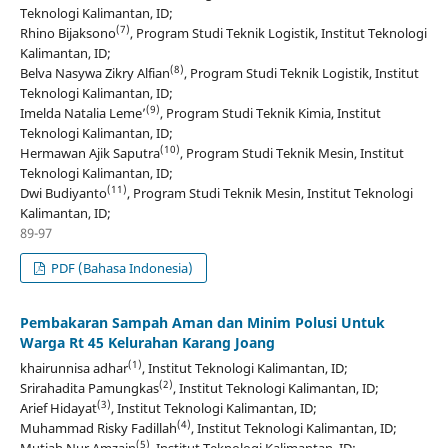
Teknologi Kalimantan, ID;
(7)
Rhino Bijaksono
, Program Studi Teknik Logistik, Institut Teknologi
Kalimantan, ID;
(8)
Belva Nasywa Zikry Alfian
, Program Studi Teknik Logistik, Institut
Teknologi Kalimantan, ID;
(9)
Imelda Natalia Leme’
, Program Studi Teknik Kimia, Institut
Teknologi Kalimantan, ID;
(10)
Hermawan Ajik Saputra
, Program Studi Teknik Mesin, Institut
Teknologi Kalimantan, ID;
(11)
Dwi Budiyanto
, Program Studi Teknik Mesin, Institut Teknologi
Kalimantan, ID;
89-97
PDF (Bahasa Indonesia)
Pembakaran Sampah Aman dan Minim Polusi Untuk
Warga Rt 45 Kelurahan Karang Joang
(1)
khairunnisa adhar
, Institut Teknologi Kalimantan, ID;
(2)
Srirahadita Pamungkas
, Institut Teknologi Kalimantan, ID;
(3)
Arief Hidayat
, Institut Teknologi Kalimantan, ID;
(4)
Muhammad Risky Fadillah
, Institut Teknologi Kalimantan, ID;
(5)
Mutiah Nur Amzain
, Institut Teknologi Kalimantan, ID;