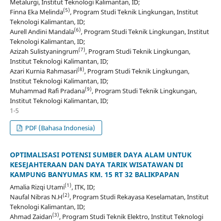
Metalurgi, Institut Teknologi Kalimantan, ID;
(5)
Finna Eka Melinda
, Program Studi Teknik Lingkungan, Institut
Teknologi Kalimantan, ID;
(6)
Aurell Andini Mandala
, Program Studi Teknik Lingkungan, Institut
Teknologi Kalimantan, ID;
(7)
Azizah Sulistyaningrum
, Program Studi Teknik Lingkungan,
Institut Teknologi Kalimantan, ID;
(8)
Azari Kurnia Rahmasari
, Program Studi Teknik Lingkungan,
Institut Teknologi Kalimantan, ID;
(9)
Muhammad Rafi Pradana
, Program Studi Teknik Lingkungan,
Institut Teknologi Kalimantan, ID;
1-5
PDF (Bahasa Indonesia)
OPTIMALISASI POTENSI SUMBER DAYA ALAM UNTUK
KESEJAHTERAAN DAN DAYA TARIK WISATAWAN DI
KAMPUNG BANYUMAS KM. 15 RT 32 BALIKPAPAN
(1)
Amalia Rizqi Utami
, ITK, ID;
(2)
Naufal Nibras N.H
, Program Studi Rekayasa Keselamatan, Institut
Teknologi Kalimantan, ID;
(3)
Ahmad Zaidan
, Program Studi Teknik Elektro, Institut Teknologi