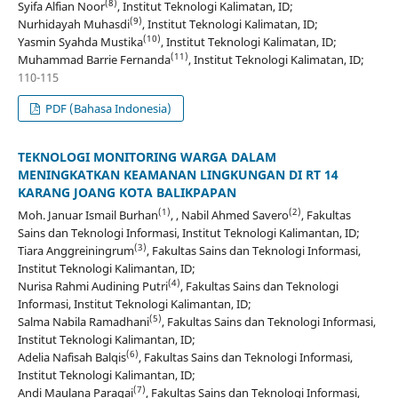
(8)
Syifa Alfian Noor
, Institut Teknologi Kalimatan, ID;
(9)
Nurhidayah Muhasdi
, Institut Teknologi Kalimatan, ID;
(10)
Yasmin Syahda Mustika
, Institut Teknologi Kalimatan, ID;
(11)
Muhammad Barrie Fernanda
, Institut Teknologi Kalimatan, ID;
110-115
PDF (Bahasa Indonesia)
TEKNOLOGI MONITORING WARGA DALAM
MENINGKATKAN KEAMANAN LINGKUNGAN DI RT 14
KARANG JOANG KOTA BALIKPAPAN
(1)
(2)
Moh. Januar Ismail Burhan
, , Nabil Ahmed Savero
, Fakultas
Sains dan Teknologi Informasi, Institut Teknologi Kalimantan, ID;
(3)
Tiara Anggreiningrum
, Fakultas Sains dan Teknologi Informasi,
Institut Teknologi Kalimantan, ID;
(4)
Nurisa Rahmi Audining Putri
, Fakultas Sains dan Teknologi
Informasi, Institut Teknologi Kalimantan, ID;
(5)
Salma Nabila Ramadhani
, Fakultas Sains dan Teknologi Informasi,
Institut Teknologi Kalimantan, ID;
(6)
Adelia Nafisah Balqis
, Fakultas Sains dan Teknologi Informasi,
Institut Teknologi Kalimantan, ID;
(7)
Andi Maulana Paragai
, Fakultas Sains dan Teknologi Informasi,