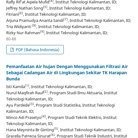
(4)
Rafly Rif'at Aqiela Mufid
, Institut Teknologi Kalimantan, ID;
(5)
Jeffrey Nathan Song
, Institut Teknologi Kalimantan, ID;
(6)
Fitriani
, Institut Teknologi Kalimantan, ID;
(7)
Arjuna Pramudya Ananta Sandi
, Institut Teknologi Kalimantan, ID;
(8)
Tria Widiyanti
, Institut Teknologi Kalimantan, ID;
(9)
Rizky Nur Rahman
, Institut Teknologi Kalimantan, ID;
80-88
PDF (Bahasa Indonesia)
Pemanfaatan Air hujan Dengan Menggunakan Filtrasi Air
Sebagai Cadangan Air di Lingkungan Sekitar TK Harapan
Bunda
(1)
Isti Kamila
, Institut Teknologi Kalimantan, ID;
(2)
Nurul Maqfirah Rauf
, Program Studi Ilmu Aktuaria, Institut
Teknologi Kalimantan, ID;
(3)
Ayu Pardede
, Program Studi Statistika, Institut Teknologi
Kalimantan, ID;
(4)
Minco Adi Prasetyo
, Program Studi Teknik Elektro, Institut
Teknologi Kalimantan, ID;
(5)
Hana Meyninta Br Ginting
, Institut Teknologi Kalimantan, ID;
(6)
Gracella Patrecia Sinurat
, Program Studi Teknik Industri, Institut