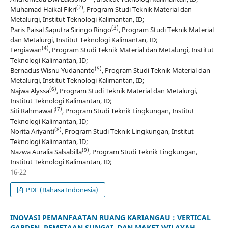
(2)
Muhamad Haikal Fikri
, Program Studi Teknik Material dan
Metalurgi, Institut Teknologi Kalimantan, ID;
(3)
Paris Paisal Saputra Siringo Ringo
, Program Studi Teknik Material
dan Metalurgi, Institut Teknologi Kalimantan, ID;
(4)
Fergiawan
, Program Studi Teknik Material dan Metalurgi, Institut
Teknologi Kalimantan, ID;
(5)
Bernadus Wisnu Yudananto
, Program Studi Teknik Material dan
Metalurgi, Institut Teknologi Kalimantan, ID;
(6)
Najwa Alyssa
, Program Studi Teknik Material dan Metalurgi,
Institut Teknologi Kalimantan, ID;
(7)
Siti Rahmawati
, Program Studi Teknik Lingkungan, Institut
Teknologi Kalimantan, ID;
(8)
Norita Ariyanti
, Program Studi Teknik Lingkungan, Institut
Teknologi Kalimantan, ID;
(9)
Nazwa Auralia Salsabilla
, Program Studi Teknik Lingkungan,
Institut Teknologi Kalimantan, ID;
16-22
PDF (Bahasa Indonesia)
INOVASI PEMANFAATAN RUANG KARIANGAU : VERTICAL
GARDEN, PEMETAAN SUNGAI, DAN MAKET WILAYAH