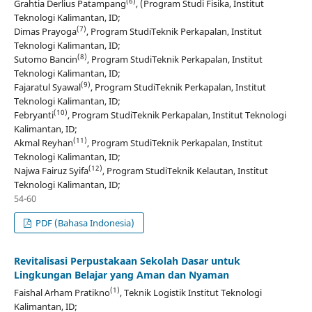
(6)
Grahtia Derlius Patampang
, (Program Studi Fisika, Institut
Teknologi Kalimantan, ID;
(7)
Dimas Prayoga
, Program StudiTeknik Perkapalan, Institut
Teknologi Kalimantan, ID;
(8)
Sutomo Bancin
, Program StudiTeknik Perkapalan, Institut
Teknologi Kalimantan, ID;
(9)
Fajaratul Syawal
, Program StudiTeknik Perkapalan, Institut
Teknologi Kalimantan, ID;
(10)
Febryanti
, Program StudiTeknik Perkapalan, Institut Teknologi
Kalimantan, ID;
(11)
Akmal Reyhan
, Program StudiTeknik Perkapalan, Institut
Teknologi Kalimantan, ID;
(12)
Najwa Fairuz Syifa
, Program StudiTeknik Kelautan, Institut
Teknologi Kalimantan, ID;
54-60
PDF (Bahasa Indonesia)
Revitalisasi Perpustakaan Sekolah Dasar untuk
Lingkungan Belajar yang Aman dan Nyaman
(1)
Faishal Arham Pratikno
, Teknik Logistik Institut Teknologi
Kalimantan, ID;