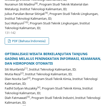
(8)
Nurainun Siti Madina
, Program Studi Teknik Material dan
Metalurgi, Institut Teknologi Kalimantan, ID;
(9)
Julius Parulian Bonar Sitinjak
, Program Studi Teknik Lingkungan,
Institut Teknologi Kalimantan, ID;
(10)
Suci Wahyuni
, Program Studi Teknik Lingkungan, Institut
Teknologi Kalimantan, ID;
131-142
PDF (Bahasa Indonesia)
OPTIMALISASI WISATA BERKELANJUTAN TANJUNG
GADING MELALUI PENINGKATAN INFORMASI, KEAMANAN,
DAN HIDROPONIK OTOMATIS
(1)
Siti Munfarida
, Institut Teknologi Kalimantan, ID;
(2)
Mutia Reza
, Institut Teknologi Kalimantan, ID;
(3)
Dian Novita Sari
, Program Studi Teknik Kimia, Institut Teknologi
Kalimantan, ID;
(4)
Fadhil Sofyan Muzakky
, Program Studi Teknik Kimia, Institut
Teknologi Kalimantan, ID;
(5)
Diah Fatmawati
, Program Studi Teknik Industri, Institut Teknologi
Kalimantan, ID;