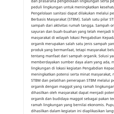
dan prasarana pengelolaan lingkungan serta pe
peduli lingkungan untuk meningkatkan kesehata
Pengelolaan sanitasi dapat dilakukan melalui pe
Berbasis Masyarakat (STBM). Salah satu pilar S
sampah dari aktivitas rumah tangga. Sampah orga
sayuran dan buah-buahan yang telah menjadi l
masyarakat di wilayah lokasi Pengabdian Kepa
organik merupakan salah satu jenis sampah yan
produk yang bermanfaat, tetapi masyarakat b
tentang manfaat dari sampah organik. Solusi ya
memberdayakan sumber daya alam yang ada, me
lingkungan di lokasi kegiatan Pengabdian Kepa
meningkatkan potensi serta minat masyarakat, m
STBM dan pelatihan penerapan STBM melalui 
organik dengan maggot yang ramah lingkunga
dihasilkan oleh masyarakat dapat menjadi pot
organik dan budidaya maggot sebagai pakan te
ramah lingkungan yang bernilai ekonomis. Pup
dihasilkan dalam kegiatan ini diaplikasikan l