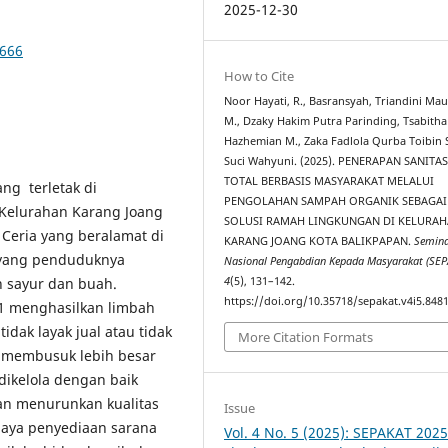
2025-12-30
1666
How to Cite
Noor Hayati, R., Basransyah, Triandini Mau
M., Dzaky Hakim Putra Parinding, Tsabitha
Hazhemian M., Zaka Fadlola Qurba Toibin S
Suci Wahyuni. (2025). PENERAPAN SANITAS
TOTAL BERBASIS MASYARAKAT MELALUI
ng terletak di
PENGOLAHAN SAMPAH ORGANIK SEBAGAI
Kelurahan Karang Joang
SOLUSI RAMAH LINGKUNGAN DI KELURA
Ceria yang beralamat di
KARANG JOANG KOTA BALIKPAPAN.
Semin
 yang penduduknya
Nasional Pengabdian Kepada Masyarakat (SEP
n sayur dan buah.
4
(5), 131–142.
https://doi.org/10.35718/sepakat.v4i5.848
1 menghasilkan limbah
dak layak jual atau tidak
More Citation Formats
h membusuk lebih besar
dikelola dengan baik
n menurunkan kualitas
Issue
paya penyediaan sarana
Vol. 4 No. 5 (2025): SEPAKAT 2025