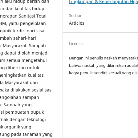
rilaku hidup bersih dan
Lingkungan & Keberlanjutan Hij
n dan kualitas hidup.
Section
nerapan Sanitasi Total
Articles
TBM, yaitu pengelolaan
nik terdiri dari sisa
imbah sehari-hari
License
da Masyarakat. Sampah
g dapat diolah menjadi
Dengan ini penulis naskah menyatak
elum semua mengetahui
bahwa naskah yang dikirimkan adalah
ng diberikan untuk
karya penulis sendiri, kecuali yang dik
ningkatkan kualitas
da Masyarakat dan
aka dilakukan sosialisasi
pengolahan sampah
n. Sampah yang
ensi pembuatan pupuk
rnak dengan teknologi
uk organik yang
angsung pada tanaman yang