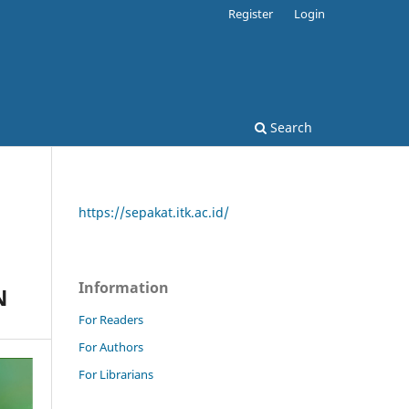
Register
Login
Search
https://sepakat.itk.ac.id/
Information
N
For Readers
For Authors
For Librarians