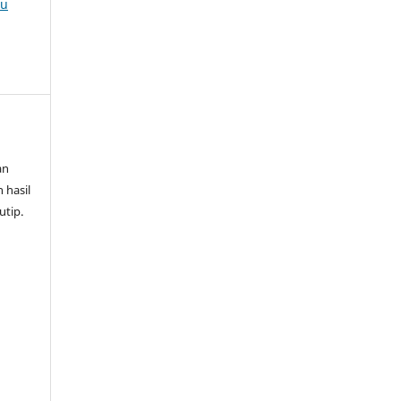
au
an
 hasil
utip.