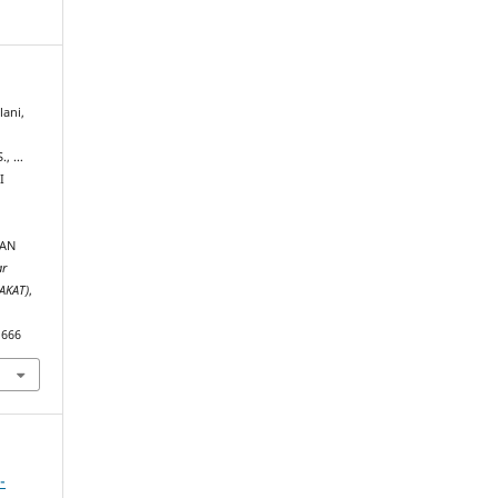
lani,
., …
I
HAN
ar
AKAT)
,
1666
-