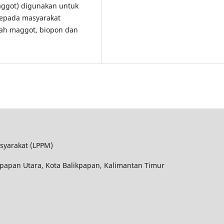
aggot) digunakan untuk
kepada masyarakat
mah maggot, biopon dan
syarakat (LPPM)
kpapan Utara, Kota Balikpapan, Kalimantan Timur