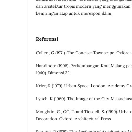
dan arsitektur tropis modern yang menggunakan
kemiringan atap untuk merespon iklim.
Referensi
Cullen, G (1971). The Concise: Townscape. Oxford: 
Handinoto (1996). Perkembangan Kota Malang pad
1940). Dimensi 22
Krier, R (1979). Urban Space. London: Academy G
Lynch, K (1960). The Image of the City. Massachus
Moughtin, C., OC, T. and Tiesdell, S. (1999). Urb
Decoration. Oxford: Architectural Press
Scruton, R (1979). The Aesthetic of Architecture. 