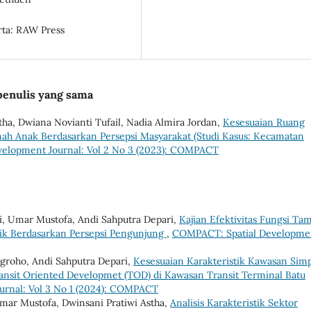
arta: RAW Press
penulis yang sama
tha, Dwiana Novianti Tufail, Nadia Almira Jordan,
Kesesuaian Ruang
ah Anak Berdasarkan Persepsi Masyarakat (Studi Kasus: Kecamatan
elopment Journal: Vol 2 No 3 (2023): COMPACT
i, Umar Mustofa, Andi Sahputra Depari,
Kajian Efektivitas Fungsi Ta
lik Berdasarkan Persepsi Pengunjung
,
COMPACT: Spatial Developme
Nugroho, Andi Sahputra Depari,
Kesesuaian Karakteristik Kawasan Sim
ansit Oriented Developmet (TOD) di Kawasan Transit Terminal Batu
rnal: Vol 3 No 1 (2024): COMPACT
 Umar Mustofa, Dwinsani Pratiwi Astha,
Analisis Karakteristik Sektor