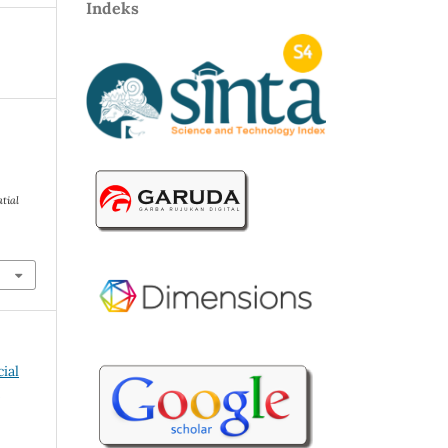
Indeks
tial
ial
"