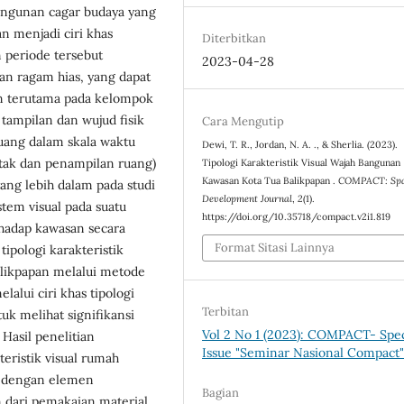
angunan cagar budaya yang
an menjadi ciri khas
Diterbitkan
 periode tersebut
2023-04-28
an ragam hias, yang dapat
an terutama pada kelompok
 tampilan dan wujud fisik
Cara Mengutip
uang dalam skala waktu
Dewi, T. R., Jordan, N. A. ., & Sherlia. (2023).
atak dan penampilan ruang)
Tipologi Karakteristik Visual Wajah Bangunan
Kawasan Kota Tua Balikpapan .
COMPACT: Spa
ang lebih dalam pada studi
Development Journal
,
2
(1).
istem visual pada suatu
https://doi.org/10.35718/compact.v2i1.819
hadap kawasan secara
Format Sitasi Lainnya
tipologi karakteristik
alikpapan melalui metode
lalui ciri khas tipologi
Terbitan
k melihat signifikansi
Vol 2 No 1 (2023): COMPACT- Spec
Hasil penelitian
Issue "Seminar Nasional Compact
eristik visual rumah
an dengan elemen
Bagian
n dari pemakaian material,