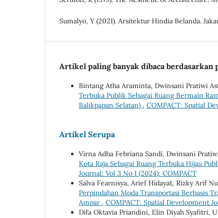
Sumalyo, Y (2021). Arsitektur Hindia Belanda. Jak
Artikel paling banyak dibaca berdasarkan 
Bintang Atha Araminta, Dwinsani Pratiwi As
Terbuka Publik Sebagai Ruang Bermain Ram
Balikpapan Selatan)
,
COMPACT: Spatial Dev
Artikel Serupa
Virna Adha Febriana Sandi, Dwinsani Pratiw
Kota Raja Sebagai Ruang Terbuka Hijau Pub
Journal: Vol 3 No 1 (2024): COMPACT
Salva Fearnisya, Arief Hidayat, Rizky Arif 
Perpindahan Moda Transportasi Berbasis Tr
Ampar
,
COMPACT: Spatial Development Jou
Difa Oktavia Priandini, Elin Diyah Syafitri,