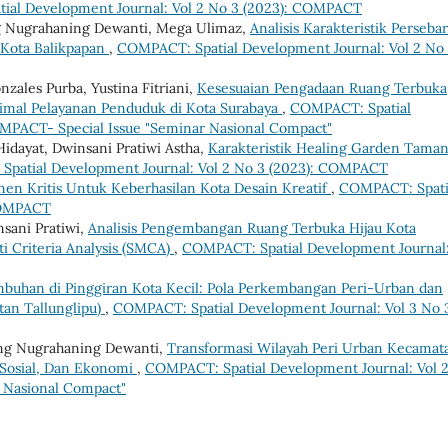
ial Development Journal: Vol 2 No 3 (2023): COMPACT
jeng Nugrahaning Dewanti, Mega Ulimaz,
Analisis Karakteristik Perseba
i Kota Balikpapan
,
COMPACT: Spatial Development Journal: Vol 2 No
ales Purba, Yustina Fitriani,
Kesesuaian Pengadaan Ruang Terbuka
imal Pelayanan Penduduk di Kota Surabaya
,
COMPACT: Spatial
OMPACT- Special Issue "Seminar Nasional Compact"
dayat, Dwinsani Pratiwi Astha,
Karakteristik Healing Garden Tama
patial Development Journal: Vol 2 No 3 (2023): COMPACT
 Kritis Untuk Keberhasilan Kota Desain Kreatif
,
COMPACT: Spati
 COMPACT
nsani Pratiwi,
Analisis Pengembangan Ruang Terbuka Hijau Kota
i Criteria Analysis (SMCA)
,
COMPACT: Spatial Development Journal:
buhan di Pinggiran Kota Kecil: Pola Perkembangan Peri-Urban dan
tan Tallunglipu)
,
COMPACT: Spatial Development Journal: Vol 3 No 
eng Nugrahaning Dewanti,
Transformasi Wilayah Peri Urban Kecamat
 Sosial, Dan Ekonomi
,
COMPACT: Spatial Development Journal: Vol 
r Nasional Compact"