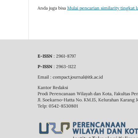
Anda juga bisa
Mulai pencarian similarity tingkat l
E-ISSN
: 2961-8797
P-ISSN
: 2963-1122
Email
: compact.journal@itk.ac.id
Kantor Redaksi
Prodi Perencanaan Wilayah dan Kota, Fakultas Pe
Jl. Soekarno-Hatta No. KM.15, Kelurahan Karang J
Telp: 0542-8530801