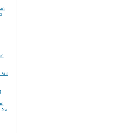
ran
 3
n
al
 Vol
3
an
2 No