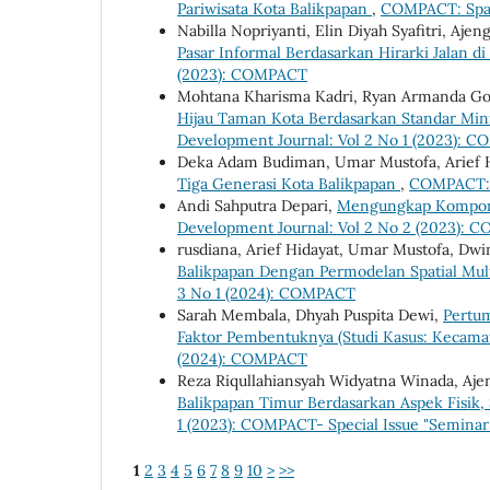
Pariwisata Kota Balikpapan
,
COMPACT: Spat
Nabilla Nopriyanti, Elin Diyah Syafitri, A
Pasar Informal Berdasarkan Hirarki Jalan d
(2023): COMPACT
Mohtana Kharisma Kadri, Ryan Armanda Gonz
Hijau Taman Kota Berdasarkan Standar Min
Development Journal: Vol 2 No 1 (2023): C
Deka Adam Budiman, Umar Mustofa, Arief Hi
Tiga Generasi Kota Balikpapan
,
COMPACT: S
Andi Sahputra Depari,
Mengungkap Komponen
Development Journal: Vol 2 No 2 (2023):
rusdiana, Arief Hidayat, Umar Mustofa, Dwi
Balikpapan Dengan Permodelan Spatial Mult
3 No 1 (2024): COMPACT
Sarah Membala, Dhyah Puspita Dewi,
Pertum
Faktor Pembentuknya (Studi Kasus: Kecama
(2024): COMPACT
Reza Riqullahiansyah Widyatna Winada, Aj
Balikpapan Timur Berdasarkan Aspek Fisik,
1 (2023): COMPACT- Special Issue "Semina
1
2
3
4
5
6
7
8
9
10
>
>>