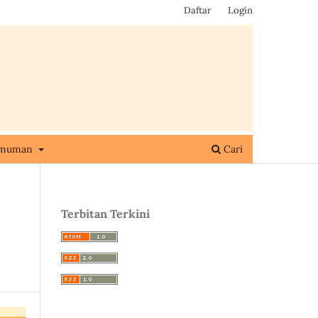
Daftar
Login
umuman
Cari
Terbitan Terkini