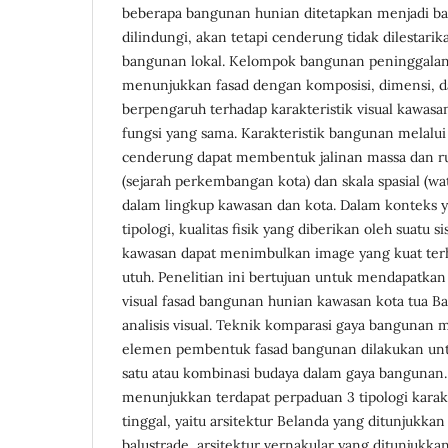
beberapa bangunan hunian ditetapkan menjadi b
dilindungi, akan tetapi cenderung tidak dilestarik
bangunan lokal. Kelompok bangunan peninggalan
menunjukkan fasad dengan komposisi, dimensi, d
berpengaruh terhadap karakteristik visual kawas
fungsi yang sama. Karakteristik bangunan melalui
cenderung dapat membentuk jalinan massa dan r
(sejarah perkembangan kota) dan skala spasial (w
dalam lingkup kawasan dan kota. Dalam konteks y
tipologi, kualitas fisik yang diberikan oleh suatu s
kawasan dapat menimbulkan image yang kuat ter
utuh. Penelitian ini bertujuan untuk mendapatkan 
visual fasad bangunan hunian kawasan kota tua B
analisis visual. Teknik komparasi gaya bangunan me
elemen pembentuk fasad bangunan dilakukan untu
satu atau kombinasi budaya dalam gaya bangunan. 
menunjukkan terdapat perpaduan 3 tipologi karakt
tinggal, yaitu arsitektur Belanda yang ditunjukk
balustrade, arsitektur vernakular yang ditunjukka