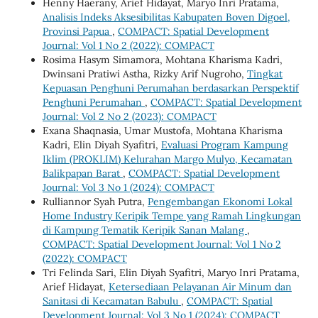
Henny Haerany, Arief Hidayat, Maryo Inri Pratama,
Analisis Indeks Aksesibilitas Kabupaten Boven Digoel,
Provinsi Papua
,
COMPACT: Spatial Development
Journal: Vol 1 No 2 (2022): COMPACT
Rosima Hasym Simamora, Mohtana Kharisma Kadri,
Dwinsani Pratiwi Astha, Rizky Arif Nugroho,
Tingkat
Kepuasan Penghuni Perumahan berdasarkan Perspektif
Penghuni Perumahan
,
COMPACT: Spatial Development
Journal: Vol 2 No 2 (2023): COMPACT
Exana Shaqnasia, Umar Mustofa, Mohtana Kharisma
Kadri, Elin Diyah Syafitri,
Evaluasi Program Kampung
Iklim (PROKLIM) Kelurahan Margo Mulyo, Kecamatan
Balikpapan Barat
,
COMPACT: Spatial Development
Journal: Vol 3 No 1 (2024): COMPACT
Rulliannor Syah Putra,
Pengembangan Ekonomi Lokal
Home Industry Keripik Tempe yang Ramah Lingkungan
di Kampung Tematik Keripik Sanan Malang
,
COMPACT: Spatial Development Journal: Vol 1 No 2
(2022): COMPACT
Tri Felinda Sari, Elin Diyah Syafitri, Maryo Inri Pratama,
Arief Hidayat,
Ketersediaan Pelayanan Air Minum dan
Sanitasi di Kecamatan Babulu
,
COMPACT: Spatial
Development Journal: Vol 3 No 1 (2024): COMPACT