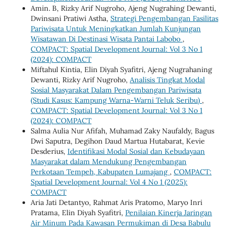
Amin. B, Rizky Arif Nugroho, Ajeng Nugrahing Dewanti,
Dwinsani Pratiwi Astha,
Strategi Pengembangan Fasilitas
Pariwisata Untuk Meningkatkan Jumlah Kunjungan
Wisatawan Di Destinasi Wisata Pantai Labobo
,
COMPACT: Spatial Development Journal: Vol 3 No 1
(2024): COMPACT
Miftahul Kintia, Elin Diyah Syafitri, Ajeng Nugrahaning
Dewanti, Rizky Arif Nugroho,
Analisis Tingkat Modal
Sosial Masyarakat Dalam Pengembangan Pariwisata
(Studi Kasus: Kampung Warna-Warni Teluk Seribu)
,
COMPACT: Spatial Development Journal: Vol 3 No 1
(2024): COMPACT
Salma Aulia Nur Afifah, Muhamad Zaky Naufaldy, Bagus
Dwi Saputra, Degihon Daud Martua Hutabarat, Kevie
Desderius,
Identifikasi Modal Sosial dan Kebudayaan
Masyarakat dalam Mendukung Pengembangan
Perkotaan Tempeh, Kabupaten Lumajang
,
COMPACT:
Spatial Development Journal: Vol 4 No 1 (2025):
COMPACT
Aria Jati Detantyo, Rahmat Aris Pratomo, Maryo Inri
Pratama, Elin Diyah Syafitri,
Penilaian Kinerja Jaringan
Air Minum Pada Kawasan Permukiman di Desa Babulu