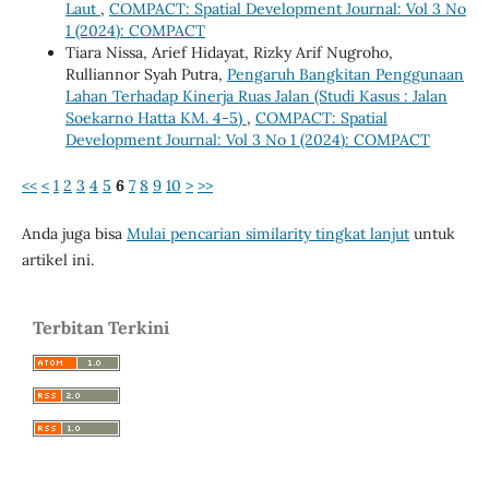
Laut
,
COMPACT: Spatial Development Journal: Vol 3 No
1 (2024): COMPACT
Tiara Nissa, Arief Hidayat, Rizky Arif Nugroho,
Rulliannor Syah Putra,
Pengaruh Bangkitan Penggunaan
Lahan Terhadap Kinerja Ruas Jalan (Studi Kasus : Jalan
Soekarno Hatta KM. 4-5)
,
COMPACT: Spatial
Development Journal: Vol 3 No 1 (2024): COMPACT
<<
<
1
2
3
4
5
6
7
8
9
10
>
>>
Anda juga bisa
Mulai pencarian similarity tingkat lanjut
untuk
artikel ini.
Terbitan Terkini