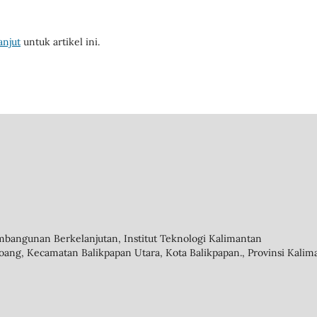
anjut
untuk artikel ini.
mbangunan Berkelanjutan, Institut Teknologi Kalimantan
oang, Kecamatan Balikpapan Utara, Kota Balikpapan., Provinsi Kalim