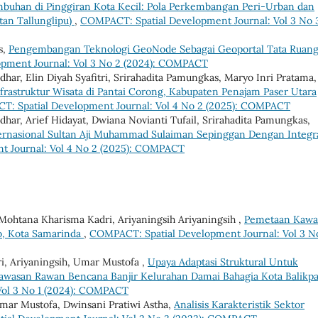
buhan di Pinggiran Kota Kecil: Pola Perkembangan Peri-Urban dan
tan Tallunglipu)
,
COMPACT: Spatial Development Journal: Vol 3 No 
s,
Pengembangan Teknologi GeoNode Sebagai Geoportal Tata Ruang
pment Journal: Vol 3 No 2 (2024): COMPACT
dhar, Elin Diyah Syafitri, Srirahadita Pamungkas, Maryo Inri Pratama,
frastruktur Wisata di Pantai Corong, Kabupaten Penajam Paser Utara
: Spatial Development Journal: Vol 4 No 2 (2025): COMPACT
har, Arief Hidayat, Dwiana Novianti Tufail, Srirahadita Pamungkas,
ternasional Sultan Aji Muhammad Sulaiman Sepinggan Dengan Integr
t Journal: Vol 4 No 2 (2025): COMPACT
 Mohtana Kharisma Kadri, Ariyaningsih Ariyaningsih ,
Pemetaan Kawa
o, Kota Samarinda
,
COMPACT: Spatial Development Journal: Vol 3 No
, Ariyaningsih, Umar Mustofa ,
Upaya Adaptasi Struktural Untuk
awasan Rawan Bencana Banjir Kelurahan Damai Bahagia Kota Balikp
Vol 3 No 1 (2024): COMPACT
 Umar Mustofa, Dwinsani Pratiwi Astha,
Analisis Karakteristik Sektor