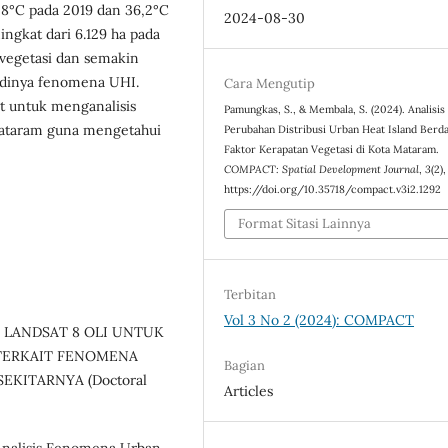
,8°C pada 2019 dan 36,2°C
2024-08-30
ingkat dari 6.129 ha pada
 vegetasi dan semakin
dinya fenomena UHI.
Cara Mengutip
it untuk menganalisis
Pamungkas, S., & Membala, S. (2024). Analisis
Mataram guna mengetahui
Perubahan Distribusi Urban Heat Island Berd
Faktor Kerapatan Vegetasi di Kota Mataram.
COMPACT: Spatial Development Journal
,
3
(2)
https://doi.org/10.35718/compact.v3i2.1292
Format Sitasi Lainnya
Terbitan
Vol 3 No 2 (2024): COMPACT
A LANDSAT 8 OLI UNTUK
TERKAIT FENOMENA
Bagian
EKITARNYA (Doctoral
Articles
). Analisis Fenomena Urban