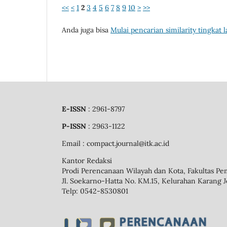
<<
<
1
2
3
4
5
6
7
8
9
10
>
>>
Anda juga bisa
Mulai pencarian similarity tingkat l
E-ISSN
: 2961-8797
P-ISSN
: 2963-1122
Email
: compact.journal@itk.ac.id
Kantor Redaksi
Prodi Perencanaan Wilayah dan Kota, Fakultas Pe
Jl. Soekarno-Hatta No. KM.15, Kelurahan Karang J
Telp: 0542-8530801