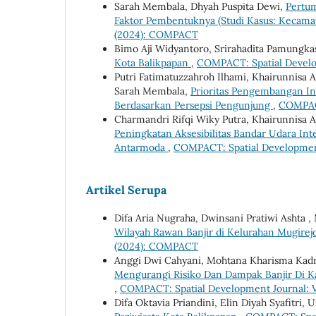
Sarah Membala, Dhyah Puspita Dewi,
Pertum
Faktor Pembentuknya (Studi Kasus: Kecama
(2024): COMPACT
Bimo Aji Widyantoro, Srirahadita Pamungka
Kota Balikpapan
,
COMPACT: Spatial Develo
Putri Fatimatuzzahroh Ilhami, Khairunnisa A
Sarah Membala,
Prioritas Pengembangan In
Berdasarkan Persepsi Pengunjung
,
COMPACT
Charmandri Rifqi Wiky Putra, Khairunnisa Ad
Peningkatan Aksesibilitas Bandar Udara In
Antarmoda
,
COMPACT: Spatial Developmen
Artikel Serupa
Difa Aria Nugraha, Dwinsani Pratiwi Ashta ,
Wilayah Rawan Banjir di Kelurahan Mugirej
(2024): COMPACT
Anggi Dwi Cahyani, Mohtana Kharisma Kadri
Mengurangi Risiko Dan Dampak Banjir Di K
,
COMPACT: Spatial Development Journal: 
Difa Oktavia Priandini, Elin Diyah Syafitri,