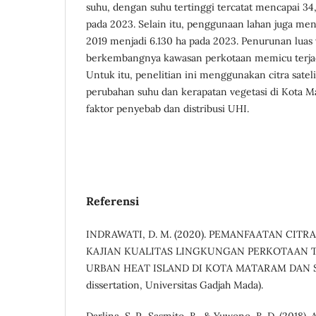
suhu, dengan suhu tertinggi tercatat mencapai 34
pada 2023. Selain itu, penggunaan lahan juga men
2019 menjadi 6.130 ha pada 2023. Penurunan luas
berkembangnya kawasan perkotaan memicu terja
Untuk itu, penelitian ini menggunakan citra satel
perubahan suhu dan kerapatan vegetasi di Kota 
faktor penyebab dan distribusi UHI.
Referensi
INDRAWATI, D. M. (2020). PEMANFAATAN CITR
KAJIAN KUALITAS LINGKUNGAN PERKOTAAN 
URBAN HEAT ISLAND DI KOTA MATARAM DAN S
dissertation, Universitas Gadjah Mada).
Darlina, S. P., Sasmito, B., & Yuwono, B. D. (2018