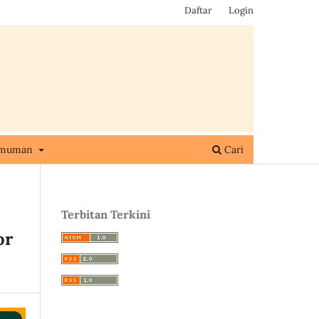
Daftar
Login
umuman
Cari
Terbitan Terkini
or