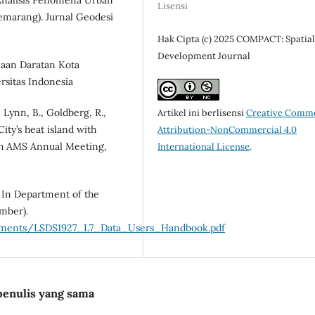
Lisensi
Semarang). Jurnal Geodesi
Hak Cipta (c) 2025 COMPACT: Spatia
Development Journal
kaan Daratan Kota
rsitas Indonesia
, Lynn, B., Goldberg, R.,
Artikel ini berlisensi
Creative Comm
ity’s heat island with
Attribution-NonCommercial 4.0
86th AMS Annual Meeting,
International License
.
. In Department of the
ember).
documents/LSDS1927_L7_Data_Users_Handbook.pdf
penulis yang sama