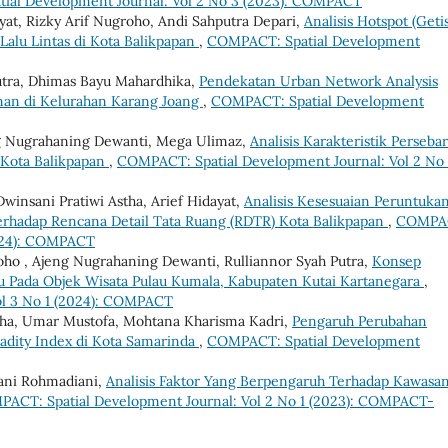
ial Development Journal: Vol 2 No 3 (2023): COMPACT
yat, Rizky Arif Nugroho, Andi Sahputra Depari,
Analisis Hotspot (Geti
Lalu Lintas di Kota Balikpapan
,
COMPACT: Spatial Development
tra, Dhimas Bayu Mahardhika,
Pendekatan Urban Network Analysis
anan di Kelurahan Karang Joang
,
COMPACT: Spatial Development
jeng Nugrahaning Dewanti, Mega Ulimaz,
Analisis Karakteristik Perseba
i Kota Balikpapan
,
COMPACT: Spatial Development Journal: Vol 2 No
insani Pratiwi Astha, Arief Hidayat,
Analisis Kesesuaian Peruntuka
rhadap Rencana Detail Tata Ruang (RDTR) Kota Balikpapan
,
COMPA
2024): COMPACT
oho , Ajeng Nugrahaning Dewanti, Rulliannor Syah Putra,
Konsep
u Pada Objek Wisata Pulau Kumala, Kabupaten Kutai Kartanegara
,
ol 3 No 1 (2024): COMPACT
Astha, Umar Mustofa, Mohtana Kharisma Kadri,
Pengaruh Perubahan
dity Index di Kota Samarinda
,
COMPACT: Spatial Development
ani Rohmadiani,
Analisis Faktor Yang Berpengaruh Terhadap Kawasa
ACT: Spatial Development Journal: Vol 2 No 1 (2023): COMPACT-