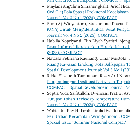
Pariwisata Kota Balikpapan
,
COMPACT: Spat
Maylani Angelina Simanungkalit, Arief Hida
Ord Gi*) Pola Spasial Frekuensi Kecelakaan 
Journal: Vol 3 No 1 (2024): COMPACT
Bimo Aji Widyantoro, Muhammad Fauzan Pu
(UNA) Untuk Mengidentifikasi Pusat Pelay
Journal: Vol 4 No 2 (2025): COMPACT
Nabilla Nopriyanti, Elin Diyah Syafitri, A
Pasar Informal Berdasarkan Hirarki Jalan d
(2023): COMPACT
Natassa Febriana Kaunang, Umar Mustofa, Dw
Ruang Kawasan Lindung Kota Balikpapan Te
Spatial Development Journal: Vol 3 No 1 (
Ribka Elizabeth Tambunan, Rizky Arif Nugr
Pengembangan Destinasi Pariwisata Terpad
COMPACT: Spatial Development Journal: V
Septia Yuda Saifitulloh, Dwinsani Pratiwi 
Tutupan Lahan Terhadap Temperature Huma
Journal: Vol 3 No 1 (2024): COMPACT
Wahidatul Eny Hidayah, Linda Dwi Rohmadi
Peri Urban Kecamatan Wringinanom
,
COMP
Special Issue "Seminar Nasional Compact"