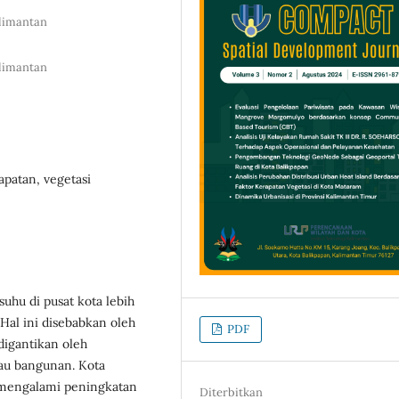
alimantan
alimantan
apatan, vegetasi
uhu di pusat kota lebih
Hal ini disebabkan oleh
PDF
digantikan oleh
tau bangunan. Kota
, mengalami peningkatan
Diterbitkan