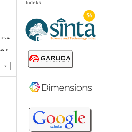
Indeks
asarkan
, 35–40.