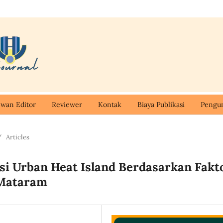
wan Editor
Reviewer
Kontak
Biaya Publikasi
Peng
/
Articles
si Urban Heat Island Berdasarkan Fakt
 Mataram