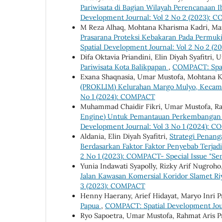
Pariwisata di Bagian Wilayah Perencanaan 
Development Journal: Vol 2 No 2 (2023):
M Reza Alhaq, Mohtana Kharisma Kadri, Ma
Prasarana Proteksi Kebakaran Pada Permu
Spatial Development Journal: Vol 2 No 2 
Difa Oktavia Priandini, Elin Diyah Syafitri,
Pariwisata Kota Balikpapan
,
COMPACT: Spat
Exana Shaqnasia, Umar Mustofa, Mohtana Kha
(PROKLIM) Kelurahan Margo Mulyo, Kecama
No 1 (2024): COMPACT
Muhammad Chaidir Fikri, Umar Mustofa, Rah
Engine) Untuk Pemantauan Perkembangan 
Development Journal: Vol 3 No 1 (2024): 
Aldania, Elin Diyah Syafitri,
Strategi Penan
Berdasarkan Faktor Faktor Penyebab Terj
2 No 1 (2023): COMPACT- Special Issue "S
Yunia Indawati Syapolly, Rizky Arif Nugroho
Jalan Kawasan Komersial Koridor Slamet R
3 (2023): COMPACT
Henny Haerany, Arief Hidayat, Maryo Inri 
Papua
,
COMPACT: Spatial Development Jou
Ryo Sapoetra, Umar Mustofa, Rahmat Aris P