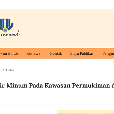
wan Editor
Reviewer
Kontak
Biaya Publikasi
Peng
/
Articles
 Air Minum Pada Kawasan Permukiman d