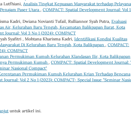
a Lutfhiani,
Analisis Tingkat Kepuasan Masyarakat terhadap Pelayan
 Penajam Paser Utara
,
COMPACT: Spatial Development Journal: Vol 
ma Kadri, Dwiana Novianti Tufail, Rulliannor Syah Putra,
Evaluasi
s Air, Kelurahan Baru Tengah, Kecamatan Balikpapan Barat, Kota
t Journal: Vol 3 No 1 (2024): COMPACT
iyah Syafitri , Mohtana Kharisma Kadri,
Identifikasi Kondisi Kualitas
 Masyarakat Di Kelurahan Baru Tengah, Kota Balikpapan
,
COMPACT:
2024): COMPACT
ganan Permukiman Kumuh Kelurahan Klandasan Ilir, Kota Balikpapan
adinya Permukiman Kumuh
,
COMPACT: Spatial Development Journal: 
eminar Nasional Compact"
Kerentanan Permukiman Kumuh Kelurahan Krian Terhadap Bencana
Journal: Vol 2 No 1 (2023): COMPACT- Special Issue "Seminar Nasi
anjut
untuk artikel ini.