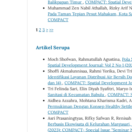
Balikpapan Timur
,
COMPACT: Spatial Devel
Muhammad Zen Nabil Athallah, Rizky Arif N
Pada Taman Tepian Pesut Mahakam, Kota 
COMPACT
1
2
3
>
>>
Artikel Serupa
Moch Shofwan, Rahmatullah Agustina,
Pola
Spatial Development Journal: Vol 2 No 1 (
Shoffi Akmalunnisaa, Rahmi Yorika, Devi Tri
Identifikasi Layanan Distribusi Air Bersih D
dan 14)
,
COMPACT: Spatial Development Jo
Tri Felinda Sari, Elin Diyah Syafitri, Maryo 
Sanitasi di Kecamatan Babulu
,
COMPACT: Sp
Aidhea Azzahra, Mohtana Kharisma Kadri, Ar
Permukiman Dengan Konsep Healthy Sett
COMPACT
Asri Prasaningtyas, Rifky Safwan R, Renisa
Berbasis Ekowisata di Kelurahan Margasari
(2023): COMPACT- Special Issue "Seminar 