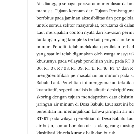
Air dianggap sebagai persyaratan mendasar dala
manusia. Tujuan keenam dari Tujuan Pembanguna
berfokus pada jaminan aksesibilitas dan pengelola
untuk semua sektor masyarakat, terutama di dal
Laut merupakan contoh nyata dari kawasan per
tantangan yang kompleks terkait penyediaan kebu
minum. Peneliti telah melakukan penilaian terha
yang saat ini telah digunakan oleh warga masyara
khususnya pada wilayah penelitian yaitu pada RT 
06, RT 07, RT 08. RT 09, RT 11, RT 16, RT 17, dan 
mengidentifikasi permasalahan air minum pada 
Babulu Laut. Penelitian ini menggunakan teknik ana
kuantitatif, seperti analisis kualitatif deskriptif 
skoring dengan tujuan mendapatkan data eksistin
jaringan air minum di Desa Babulu Laut saat ini be
penelitian ini menunjukkan bahwa jaringan air 
RT-RT pada wilayah penelitian di Desa Babulu Laut 
air hujan, sumur bor, dan air isi ulang yang masi
klasifikasi kinerja kurang baik dan buruk.