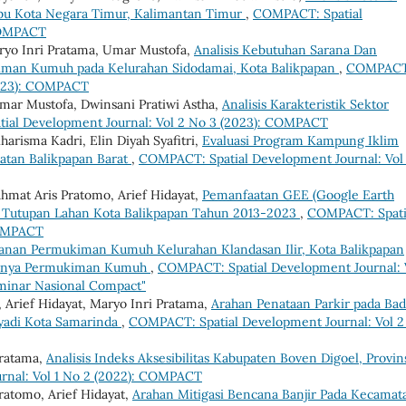
Ibu Kota Negara Timur, Kalimantan Timur
,
COMPACT: Spatial
 COMPACT
ryo Inri Pratama, Umar Mustofa,
Analisis Kebutuhan Sarana Dan
kiman Kumuh pada Kelurahan Sidodamai, Kota Balikpapan
,
COMPACT
(2023): COMPACT
 Umar Mustofa, Dwinsani Pratiwi Astha,
Analisis Karakteristik Sektor
ial Development Journal: Vol 2 No 3 (2023): COMPACT
risma Kadri, Elin Diyah Syafitri,
Evaluasi Program Kampung Iklim
tan Balikpapan Barat
,
COMPACT: Spatial Development Journal: Vol
mat Aris Pratomo, Arief Hidayat,
Pemanfaatan GEE (Google Earth
Tutupan Lahan Kota Balikpapan Tahun 2013-2023
,
COMPACT: Spati
COMPACT
ganan Permukiman Kumuh Kelurahan Klandasan Ilir, Kota Balikpapan
adinya Permukiman Kumuh
,
COMPACT: Spatial Development Journal: 
eminar Nasional Compact"
, Arief Hidayat, Maryo Inri Pratama,
Arahan Penataan Parkir pada Ba
iyadi Kota Samarinda
,
COMPACT: Spatial Development Journal: Vol 2
Pratama,
Analisis Indeks Aksesibilitas Kabupaten Boven Digoel, Provin
rnal: Vol 1 No 2 (2022): COMPACT
ratomo, Arief Hidayat,
Arahan Mitigasi Bencana Banjir Pada Kecamat