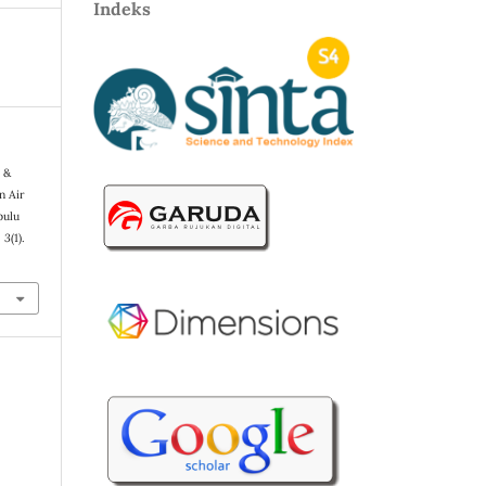
Indeks
, &
an Air
bulu
,
3
(1).