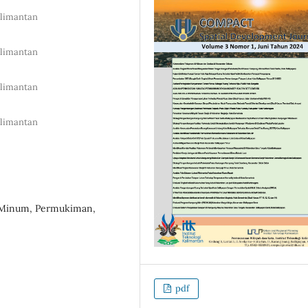
alimantan
alimantan
alimantan
alimantan
ir Minum, Permukiman,
pdf