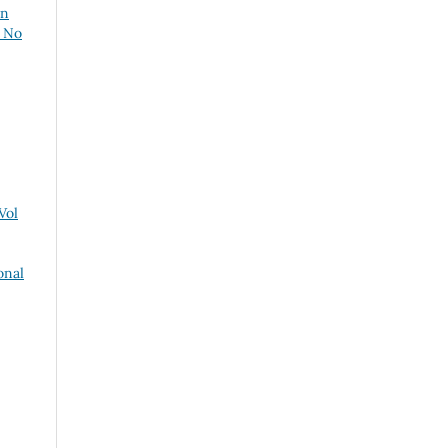
an
1 No
Vol
onal