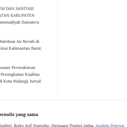
INUM DAN SANITASI
ATAN KABUPATEN
uhammadiyah Sumatera
istribusi Air Bersih di
insi Kalimantan Barat.
Kawasan Permukiman
 Peningkatan Kualitas
 Kota Malang). Jurnal
penulis yang sama
yafitri, Rizky Arif Nugroho, Dwinsani Pratiwi Astha,
Analisis Potensi