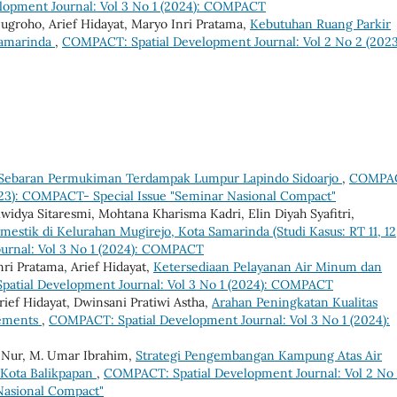
opment Journal: Vol 3 No 1 (2024): COMPACT
ugroho, Arief Hidayat, Maryo Inri Pratama,
Kebutuhan Ruang Parkir
Samarinda
,
COMPACT: Spatial Development Journal: Vol 2 No 2 (2023
 Sebaran Permukiman Terdampak Lumpur Lapindo Sidoarjo
,
COMPA
2023): COMPACT- Special Issue "Seminar Nasional Compact"
widya Sitaresmi, Mohtana Kharisma Kadri, Elin Diyah Syafitri,
omestik di Kelurahan Mugirejo, Kota Samarinda (Studi Kasus: RT 11, 12,
urnal: Vol 3 No 1 (2024): COMPACT
Inri Pratama, Arief Hidayat,
Ketersediaan Pelayanan Air Minum dan
atial Development Journal: Vol 3 No 1 (2024): COMPACT
ief Hidayat, Dwinsani Pratiwi Astha,
Arahan Peningkatan Kualitas
lements
,
COMPACT: Spatial Development Journal: Vol 3 No 1 (2024):
h Nur, M. Umar Ibrahim,
Strategi Pengembangan Kampung Atas Air
, Kota Balikpapan
,
COMPACT: Spatial Development Journal: Vol 2 No 
Nasional Compact"