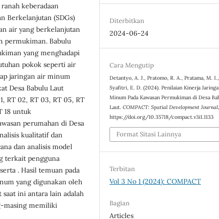
m ranah keberadaan
n Berkelanjutan (SDGs)
Diterbitkan
an air yang berkelanjutan
2024-06-24
am permukiman. Babulu
mukiman yang menghadapi
tuhan pokok seperti air
Cara Mengutip
dap jaringan air minum
Detantyo, A. J., Pratomo, R. A., Pratama, M. I.
kat Desa Babulu Laut
Syafitri, E. D. (2024). Penilaian Kinerja Jaring
Minum Pada Kawasan Permukiman di Desa Ba
01, RT 02, RT 03, RT 05, RT
Laut.
COMPACT: Spatial Development Journal
RT 18 untuk
https://doi.org/10.35718/compact.v3i1.1133
kawasan perumahan di Desa
Format Sitasi Lainnya
lisis kualitatif dan
wacana dan analisis model
g terkait pengguna
Terbitan
serta . Hasil temuan pada
Vol 3 No 1 (2024): COMPACT
minum yang digunakan oleh
saat ini antara lain adalah
Bagian
ng-masing memiliki
Articles