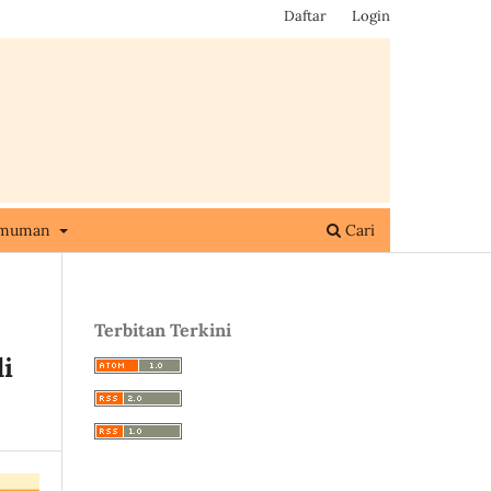
Daftar
Login
umuman
Cari
Terbitan Terkini
i