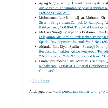
Ajeng Nugrahaning Dewanti, Khairiyah Trist
Air Bersih di Kecamatan Sepaku Kabupaten
1 (2022): COMPACT
Muhammad Aziz Indrawijaya, Mohtana Kharis
Sistem Pengelolaan Sampah Di Kampung Ata
Balikpapan.
,
COMPACT: Spatial Developmen
Mutiara Sinaga, Maryo Inri Pratama , Elin D
Pelayanan Air Bersih Berdasarkan Persepsi
Spatial Development Journal: Vol 3 No 1 (
Aldania, Elin Diyah Syafitri,
Strategi Penan
Berdasarkan Faktor Faktor Penyebab Terj
2 No 1 (2023): COMPACT- Special Issue "S
Linda Dwi Rohmadiani, Muftiatus Sahliyah,
Kebakaran
,
COMPACT: Spatial Development 
Compact"
1
2
3
4
5
>
>>
Anda juga bisa
Mulai pencarian similarity tingkat l