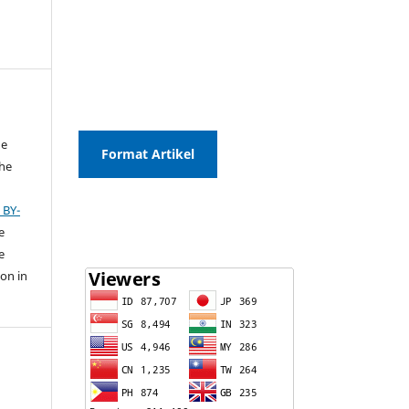
he
Format Artikel
the
 BY-
e
e
ion in