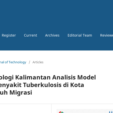
Register
Current
Archives
Editorial Team
Review
rnal of Technology
/
Articles
nologi Kalimantan Analisis Model
yakit Tuberkulosis di Kota
uh Migrasi