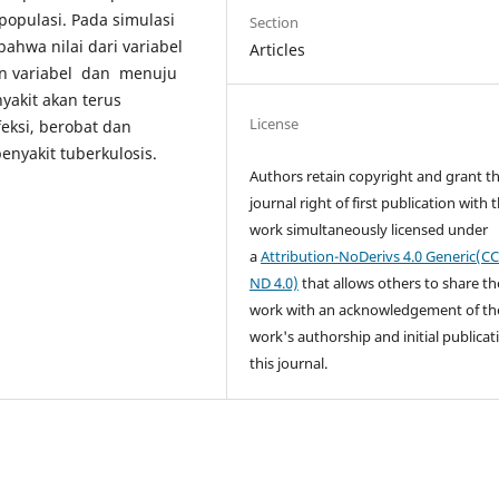
 populasi. Pada simulasi
Section
ahwa nilai dari variabel
Articles
kan variabel dan menuju
yakit akan terus
License
eksi, berobat dan
enyakit tuberkulosis.
Authors retain copyright and grant t
journal right of first publication with 
work simultaneously licensed under
a
Attribution-NoDerivs 4.0 Generic(CC
ND 4.0)
that allows others to share th
work with an acknowledgement of th
work's authorship and initial publicat
this journal.