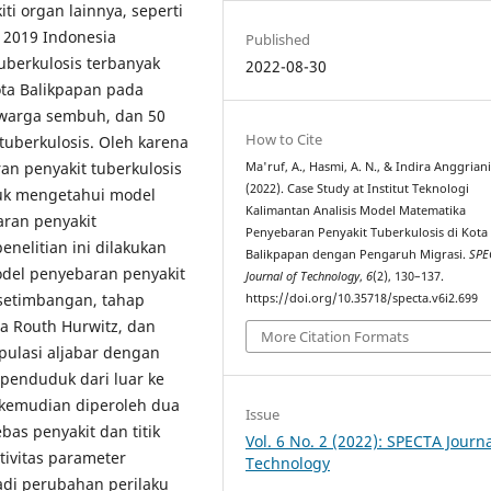
ti organ lainnya, seperti
n 2019 Indonesia
Published
uberkulosis terbanyak
2022-08-30
ota Balikpapan pada
 warga sembuh, dan 50
How to Cite
uberkulosis. Oleh karena
an penyakit tuberkulosis
Ma'ruf, A., Hasmi, A. N., & Indira Anggriani
(2022). Case Study at Institut Teknologi
ntuk mengetahui model
Kalimantan Analisis Model Matematika
aran penyakit
Penyebaran Penyakit Tuberkulosis di Kota
nelitian ini dilakukan
Balikpapan dengan Pengaruh Migrasi.
SPE
del penyebaran penyakit
Journal of Technology
,
6
(2), 130–137.
kesetimbangan, tahap
https://doi.org/10.35718/specta.v6i2.699
ia Routh Hurwitz, dan
More Citation Formats
pulasi aljabar dengan
penduduk dari luar ke
, kemudian diperoleh dua
Issue
bas penyakit dan titik
Vol. 6 No. 2 (2022): SPECTA Journa
tivitas parameter
Technology
adi perubahan perilaku