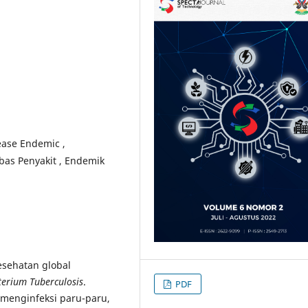
sease Endemic ,
ebas Penyakit , Endemik
esehatan global
terium
Tuberculosis
.
PDF
 menginfeksi paru-paru,