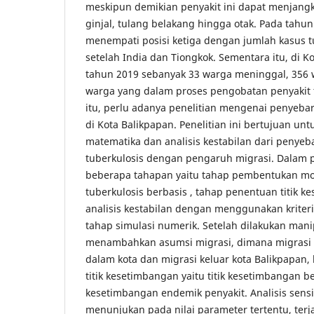
meskipun demikian penyakit ini dapat menjangki
ginjal, tulang belakang hingga otak. Pada tahu
menempati posisi ketiga dengan jumlah kasus t
setelah India dan Tiongkok. Sementara itu, di K
tahun 2019 sebanyak 33 warga meninggal, 356
warga yang dalam proses pengobatan penyakit t
itu, perlu adanya penelitian mengenai penyebar
di Kota Balikpapan. Penelitian ini bertujuan u
matematika dan analisis kestabilan dari penyeb
tuberkulosis dengan pengaruh migrasi. Dalam pe
beberapa tahapan yaitu tahap pembentukan mo
tuberkulosis berbasis , tahap penentuan titik 
analisis kestabilan dengan menggunakan kriter
tahap simulasi numerik. Setelah dilakukan mani
menambahkan asumsi migrasi, dimana migrasi 
dalam kota dan migrasi keluar kota Balikpapan
titik kesetimbangan yaitu titik kesetimbangan be
kesetimbangan endemik penyakit. Analisis sensi
menunjukan pada nilai parameter tertentu, terj