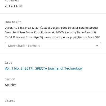
Published
2017-11-30
How to Cite
Djafar, A., & Rizianiza, I. (2017). Studi Defleksi pada Struktur Batang sebagai
Dasar Pemilihan Frame Kursi Roda Anak.
SPECTA Journal of Technology
,
1
(3),
33–38. Retrieved from https://journal.itk.ac.id/index.php/sjt/article/view/203
More Citation Formats
Issue
Vol. 1 No. 3 (2017): SPECTA Journal of Technology
Section
Articles
License