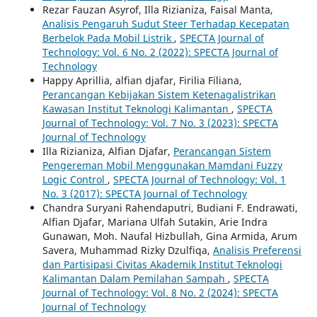
Rezar Fauzan Asyrof, Illa Rizianiza, Faisal Manta,
Analisis Pengaruh Sudut Steer Terhadap Kecepatan
Berbelok Pada Mobil Listrik
,
SPECTA Journal of
Technology: Vol. 6 No. 2 (2022): SPECTA Journal of
Technology
Happy Aprillia, alfian djafar, Firilia Filiana,
Perancangan Kebijakan Sistem Ketenagalistrikan
Kawasan Institut Teknologi Kalimantan
,
SPECTA
Journal of Technology: Vol. 7 No. 3 (2023): SPECTA
Journal of Technology
Illa Rizianiza, Alfian Djafar,
Perancangan Sistem
Pengereman Mobil Menggunakan Mamdani Fuzzy
Logic Control
,
SPECTA Journal of Technology: Vol. 1
No. 3 (2017): SPECTA Journal of Technology
Chandra Suryani Rahendaputri, Budiani F. Endrawati,
Alfian Djafar, Mariana Ulfah Sutakin, Arie Indra
Gunawan, Moh. Naufal Hizbullah, Gina Armida, Arum
Savera, Muhammad Rizky Dzulfiqa,
Analisis Preferensi
dan Partisipasi Civitas Akademik Institut Teknologi
Kalimantan Dalam Pemilahan Sampah
,
SPECTA
Journal of Technology: Vol. 8 No. 2 (2024): SPECTA
Journal of Technology