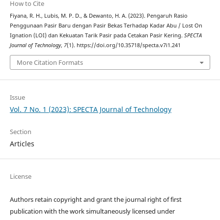
How to Cite
Fiyana, R. H., Lubis, M. P. D., & Dewanto, H. A. (2023). Pengaruh Rasio
Penggunaan Pasir Baru dengan Pasir Bekas Terhadap Kadar Abu / Lost On
Ignation (LOI) dan Kekuatan Tarik Pasir pada Cetakan Pasir Kering.
SPECTA
Journal of Technology
,
7
(1). https://doi.org/10.35718/specta.v7i1.241
More Citation Formats
Issue
Vol. 7 No. 1 (2023): SPECTA Journal of Technology
Section
Articles
License
Authors retain copyright and grant the journal right of first
publication with the work simultaneously licensed under