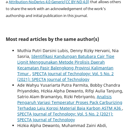
a
Attribution-NoDerivs 4.0 Generic(CC BY-ND 4.0)
that allows others
to share the work with an acknowledgement of the work's
authorship and initial publication in this journal.
Most read articles by the same author(s)
Muthia Putri Darsini Lubis, Denny Rizky Hervani, Nia
Sasria,
Identifikasi Kandungan Batubara Cair Tipe
Lignit Menggunakan Metode Pirolisis Daerah
Kecamatan Pasir Balengkong Provinsi Kalimantan
Timur
,
SPECTA Journal of Technology: Vol. 5 No. 2
(2021): SPECTA Journal of Technology
Ade Wahyu Yusariarta Putra Parmita, Bobby Chandra
Priyandoko, Hizkia Alpha Dewanto, Rifqi Aulia Tanjung,
Satrio Alam Bramantyo, Rizki Febriyanto,
Analisis
Pengaruh Variasi Temperatur Proses Pack Carburizing
Terhadap Laju Korosi Material Baja Karbon ASTM A36
,
SPECTA Journal of Technology: Vol. 5 No. 2 (2021):
SPECTA Journal of Technology
Hizkia Alpha Dewanto, Muhammad Zaini Abdi,