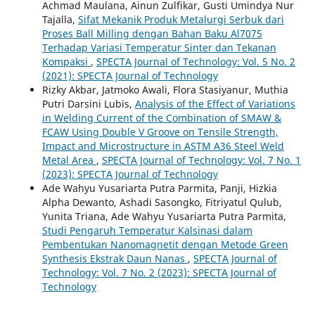
Achmad Maulana, Ainun Zulfikar, Gusti Umindya Nur
Tajalla,
Sifat Mekanik Produk Metalurgi Serbuk dari
Proses Ball Milling dengan Bahan Baku Al7075
Terhadap Variasi Temperatur Sinter dan Tekanan
Kompaksi
,
SPECTA Journal of Technology: Vol. 5 No. 2
(2021): SPECTA Journal of Technology
Rizky Akbar, Jatmoko Awali, Flora Stasiyanur, Muthia
Putri Darsini Lubis,
Analysis of the Effect of Variations
in Welding Current of the Combination of SMAW &
FCAW Using Double V Groove on Tensile Strength,
Impact and Microstructure in ASTM A36 Steel Weld
Metal Area
,
SPECTA Journal of Technology: Vol. 7 No. 1
(2023): SPECTA Journal of Technology
Ade Wahyu Yusariarta Putra Parmita, Panji, Hizkia
Alpha Dewanto, Ashadi Sasongko, Fitriyatul Qulub,
Yunita Triana, Ade Wahyu Yusariarta Putra Parmita,
Studi Pengaruh Temperatur Kalsinasi dalam
Pembentukan Nanomagnetit dengan Metode Green
Synthesis Ekstrak Daun Nanas
,
SPECTA Journal of
Technology: Vol. 7 No. 2 (2023): SPECTA Journal of
Technology