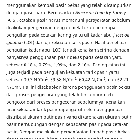
menggunakan kembali pasir bekas yang telah dicampurkan
dengan pasir baru. Berdasarkan
American Foundry Society
(AFS), cetakan pasir harus memenuhi persyaratan sebelum
dilakukan pengecoran dengan melakukan beberapa
pengujian pada cetakan kering yaitu uji kadar abu /
lost on
ignation
(LOI) dan uji kekuatan tarik pasir. Hasil penelitian
pengujian kadar abu (LOI) terjadi kenaikan seiring dengan
banyaknya penggunaan pasir bekas pada cetakan yaitu
sebesar 0.18%, 0.79%, 1.99%, dan 2.16%. Peningkatan ini
juga terjadi pada pengujian kekuatan tarik pasir yaitu
2
2
2
sebesar 39.3 N/Cm
, 59.58 N/Cm
, 60.42 N/Cm
, dan 62.21
2
N/Cm
. Hal ini disebabkan karena penggunaan pasir bekas
dari proses pengecoran yang telah tercampur oleh
pengotor dari proses pengecoran sebelumnya. Kenaikan
nilai kekuatan tarik pasir dipengaruhi oleh penggunaan
distribusi ukuran butir pasir yang dikarenakan ukuran butir
pasir berhubungan dengan kepadatan pasir pada cetakan
pasir. Dengan melakukan pemanfaatan limbah pasir bekas