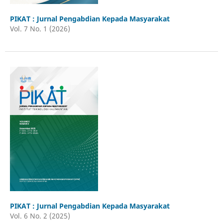
PIKAT : Jurnal Pengabdian Kepada Masyarakat
Vol. 7 No. 1 (2026)
PIKAT : Jurnal Pengabdian Kepada Masyarakat
Vol. 6 No. 2 (2025)