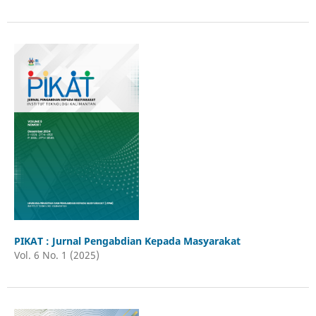
PIKAT : Jurnal Pengabdian Kepada Masyarakat
Vol. 6 No. 1 (2025)