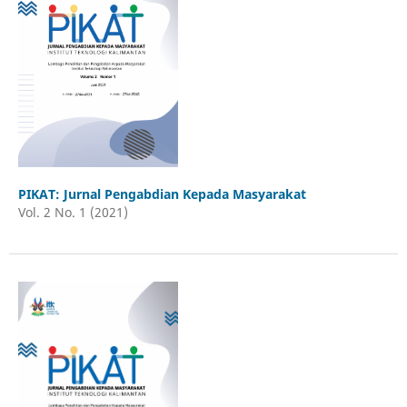
PIKAT: Jurnal Pengabdian Kepada Masyarakat
Vol. 2 No. 1 (2021)