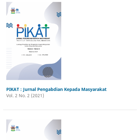
PIKAT : Jurnal Pengabdian Kepada Masyarakat
Vol. 2 No. 2 (2021)