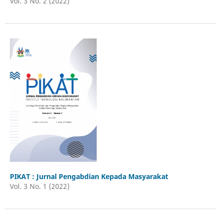
Vol. 3 No. 2 (2022)
PIKAT : Jurnal Pengabdian Kepada Masyarakat
Vol. 3 No. 1 (2022)