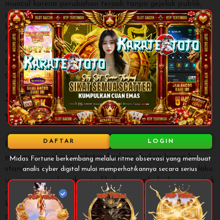
muncul karena perubahan terjadi tanpa gejolak publik,
namun dampaknya terasa pada metrik teknis. Saat
banyak platform tumbuh dengan jejak yang bising, Midas
Fortune tumbuh dengan jejak yang cenderung senyap. Ini
memicu rasa ingin tahu, apakah ritme observasi itu
bagian dari strategi keamanan, strategi operasi, atau
gabungan keduanya.
Skema tidak biasa: tiga lapis catatan
yang bergerak bergantian
DAFTAR
LOGIN
Pola yang sering dibicarakan para pemerhati adalah
penggunaan skema catatan berlapis, bukan hanya log
Midas Fortune berkembang melalui ritme observasi yang membuat
standar yang pasif. Lapis pertama berisi catatan perilaku
analis cyber digital mulai memperhatikannya secara serius
umum seperti lonjakan trafik dan jam sibuk, disusun untuk
membaca pola normal. Lapis kedua menampung catatan
kejadian yang dianggap setengah ganjil, misalnya
perubahan perangkat, pergantian lokasi akses, atau