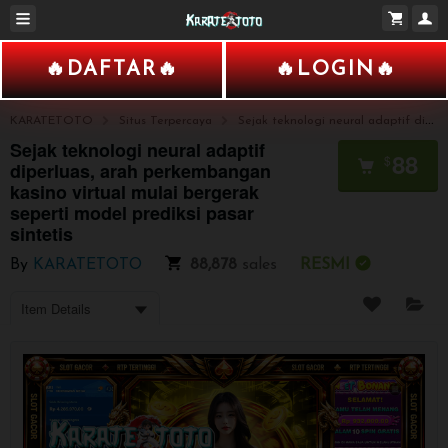
Slot
Togel
Casino
🔥DAFTAR🔥
🔥LOGIN🔥
KARATETOTO
Situs Terpercaya
Sejak teknologi neural adaptif diperluas, arah perkembangan kasino virtual mulai bergerak seperti model prediksi pasar sintetis
Sejak teknologi neural adaptif
88
$
diperluas, arah perkembangan
kasino virtual mulai bergerak
seperti model prediksi pasar
sintetis
By
KARATETOTO
88,878
sales
RESMI
Item Details