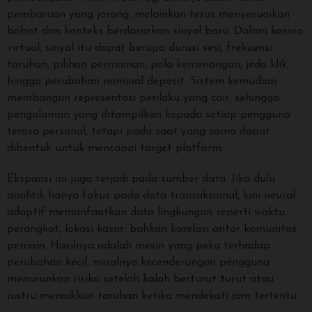
pembaruan yang jarang, melainkan terus menyesuaikan
bobot dan konteks berdasarkan sinyal baru. Dalam kasino
virtual, sinyal itu dapat berupa durasi sesi, frekuensi
taruhan, pilihan permainan, pola kemenangan, jeda klik,
hingga perubahan nominal deposit. Sistem kemudian
membangun representasi perilaku yang cair, sehingga
pengalaman yang ditampilkan kepada setiap pengguna
terasa personal, tetapi pada saat yang sama dapat
dibentuk untuk mencapai target platform.
Ekspansi ini juga terjadi pada sumber data. Jika dulu
analitik hanya fokus pada data transaksional, kini neural
adaptif memanfaatkan data lingkungan seperti waktu,
perangkat, lokasi kasar, bahkan korelasi antar komunitas
pemain. Hasilnya adalah mesin yang peka terhadap
perubahan kecil, misalnya kecenderungan pengguna
menurunkan risiko setelah kalah berturut turut atau
justru menaikkan taruhan ketika mendekati jam tertentu.