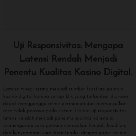
Show More
Uji Responsivitas: Mengapa
Latensi Rendah Menjadi
Penentu Kualitas Kasino Digital.
Latensi tinggi sering menjadi sumber frustrasi pemain
kasino digital karena setiap klik yang terlambat diproses
dapat mengganggu ritme permainan dan memunculkan
rasa tidak percaya pada sistem. Dalam uji responsivitas,
latensi rendah menjadi penentu kualitas karena ia
memengaruhi cara pemain merasakan kendali, keadilan,
dan kenyamanan saat berinteraksi dengan game kasino